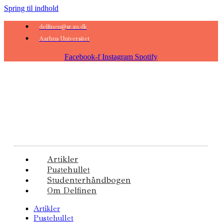
Spring til indhold
delfinen@sr.au.dk
Aarhus Universitet
Facebook-f
Instagram
Spotify
Artikler
Pustehullet
Studenterhåndbogen
Om Delfinen
Artikler
Pustehullet