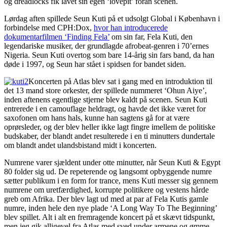
og dreadlocks fik lavet sin egen ‘lovepit’ foran scenen.
Lørdag aften spillede Seun Kuti på et udsolgt Global i København i
forbindelse med CPH:Dox,
hvor han introducerede
dokumentarfilmen ‘Finding Fela’
om sin far, Fela Kuti, den
legendariske musiker, der grundlagde afrobeat-genren i 70’ernes
Nigeria. Seun Kuti overtog som bare 14-årig sin fars band, da han
døde i 1997, og Seun har stået i spidsen for bandet siden.
Koncerten på Atlas blev sat i gang med en introduktion til
det 13 mand store orkester, der spillede nummeret ‘Ohun Aiye’,
inden aftenens egentlige stjerne blev kaldt på scenen. Seun Kuti
entrerede i en camouflage heldragt, og havde det ikke været for
saxofonen om hans hals, kunne han sagtens gå for at være
oprørsleder, og der blev heller ikke lagt fingre imellem de politiske
budskaber, der blandt andet resulterede i en ti minutters dundertale
om blandt andet ulandsbistand midt i koncerten.
Numrene varer sjældent under otte minutter, når Seun Kuti & Egypt
80 folder sig ud. De repeterende og langsomt opbyggende numre
sætter publikum i en form for trance, mens Kuti messer sig gennem
numrene om uretfærdighed, korrupte politikere og vestens hårde
greb om Afrika. Der blev lagt ud med at par af Fela Kutis gamle
numre, inden hele den nye plade ‘A Long Way To The Beginning’
blev spillet. Alt i alt en fremragende koncert på et skævt tidspunkt,
men jeg gik alligevel fra Atlas med sved under armene og ømme