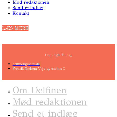
Mød redaktionen
Send et indlæg
Kontakt
LÆS MERE
Copyright © 2023
delfinen@sr.au.dk
Fredrik Nielsens Vej 2-4, Aarhus C
Om Delfinen
Mød redaktionen
Send et indlæg