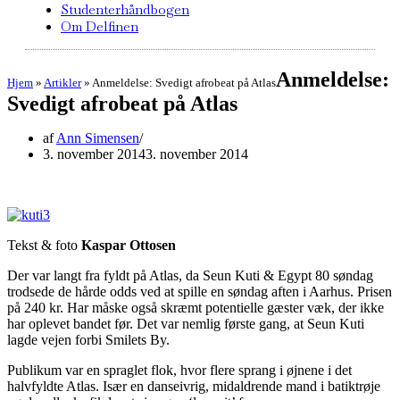
Studenterhåndbogen
Om Delfinen
Anmeldelse:
Hjem
»
Artikler
»
Anmeldelse: Svedigt afrobeat på Atlas
Svedigt afrobeat på Atlas
af
Ann Simensen
3. november 2014
3. november 2014
Tekst & foto
Kaspar Ottosen
Der var langt fra fyldt på Atlas, da Seun Kuti & Egypt 80 søndag
trodsede de hårde odds ved at spille en søndag aften i Aarhus. Prisen
på 240 kr. Har måske også skræmt potentielle gæster væk, der ikke
har oplevet bandet før. Det var nemlig første gang, at Seun Kuti
lagde vejen forbi Smilets By.
Publikum var en spraglet flok, hvor flere sprang i øjnene i det
halvfyldte Atlas. Især en danseivrig, midaldrende mand i batiktrøje