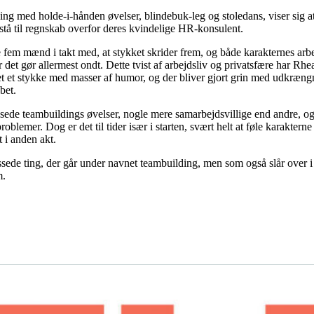
lding med holde-i-hånden øvelser, blindebuk-leg og stoledans, viser sig a
 stå til regnskab overfor deres kvindelige HR-konsulent.
fem mænd i takt med, at stykket skrider frem, og både karakternes arb
 det gør allermest ondt. Dette tvist af arbejdsliv og privatsfære har Rhe
t et stykke med masser af humor, og der bliver gjort grin med udkræng
bet.
sede teambuildings øvelser, nogle mere samarbejdsvillige end andre, o
blemer. Dog er det til tider især i starten, svært helt at føle karakterne
t i anden akt.
ssede ting, der går under navnet teambuilding, men som også slår over i
m.