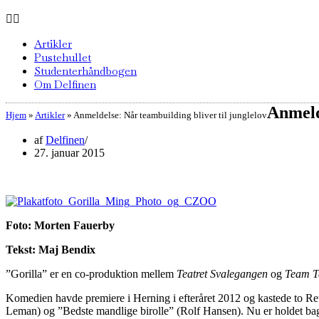
Artikler
Pustehullet
Studenterhåndbogen
Om Delfinen
Anmelde
Hjem
»
Artikler
»
Anmeldelse: Når teambuilding bliver til junglelov
af
Delfinen
27. januar 2015
Foto: Morten Fauerby
Tekst: Maj Bendix
”Gorilla” er en co-produktion mellem
Teatret Svalegangen
og
Team Te
Komedien havde premiere i Herning i efteråret 2012 og kastede to Re
Leman) og ”Bedste mandlige birolle” (Rolf Hansen). Nu er holdet bag f