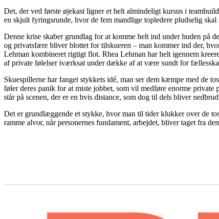
Det, der ved første øjekast ligner et helt almindeligt kursus i teambui
en skjult fyringsrunde, hvor de fem mandlige topledere pludselig skal
Denne krise skaber grundlag for at komme helt ind under huden på de 
og privatsfære bliver blottet for tilskueren – man kommer ind der, hvor
Lehman kombineret rigtigt flot. Rhea Lehman har helt igennem kreere
af private følelser iværksat under dække af at være sundt for fællesska
Skuespillerne har fanget stykkets idé, man ser dem kæmpe med de tos
føler deres panik for at miste jobbet, som vil medføre enorme private pro
står på scenen, der er en hvis distance, som dog til dels bliver nedbrud
Det er grundlæggende et stykke, hvor man til tider klukker over de to
ramme alvor, når personernes fundament, arbejdet, bliver taget fra de