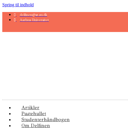
Spring til indhold
delfinen@sr.au.dk
Aarhus Universitet
Artikler
Pustehullet
Studenterhåndbogen
Om Delfinen