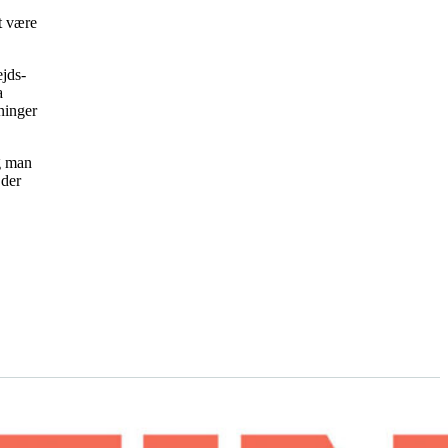
t være
ejds-
a
ninger
g man
 der