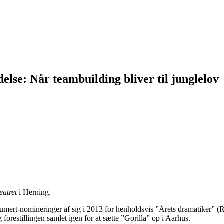
lse: Når teambuilding bliver til junglelov
atret
i Herning.
umert-nomineringer af sig i 2013 for henholdsvis ”Årets dramatiker” (
orestillingen samlet igen for at sætte ”Gorilla” op i Aarhus.