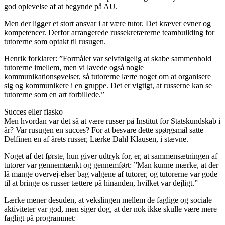
god oplevelse af at begynde på AU.
Men der ligger et stort ansvar i at være tutor. Det kræver evner og
kompetencer. Derfor arrangerede russekretærerne teambuilding for
tutorerne som optakt til rusugen.
Henrik forklarer: ”Formålet var selvfølgelig at skabe sammenhold
tutorerne imellem, men vi lavede også nogle
kommunikationsøvelser, så tutorerne lærte noget om at organisere
sig og kommunikere i en gruppe. Det er vigtigt, at russerne kan se
tutorerne som en art forbillede.”
Succes eller fiasko
Men hvordan var det så at være russer på Institut for Statskundskab i
år? Var rusugen en succes? For at besvare dette spørgsmål satte
Delfinen en af årets russer, Lærke Dahl Klausen, i stævne.
Noget af det første, hun giver udtryk for, er, at sammensætningen af
tutorer var gennemtænkt og gennemført: ”Man kunne mærke, at der
lå mange overvej-elser bag valgene af tutorer, og tutorerne var gode
til at bringe os russer tættere på hinanden, hvilket var dejligt.”
Lærke mener desuden, at vekslingen mellem de faglige og sociale
aktiviteter var god, men siger dog, at der nok ikke skulle være mere
fagligt på programmet: