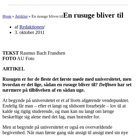
En rusuge bliver til
Hjem
»
Artikler
»
En rusuge bliver til
af
Redaktionen
3. oktober 2011
TEKST
Rasmus Bach Frandsen
FOTO
AU Foto
ARTIKEL
Rusugen er for de fleste det første møde med universitetet, men
hvordan er det lige, sådan en rusuge bliver til?
Delfinen
har set
nærmere på tilblivelsen af en sådan uge.
At begynde på universitetet er et af livets afgørende vendepunkter.
Endelig får man – efter et langt og slidsomt forarbejde – lov til at
kalde sig rigtig studerende, og man kan nu langt om længe
beskæftige sig alene med det fag, man brænder for.
Men at begynde på universitetet er også en overvældende
begivenhed. Når man første gang står ansigt til ansigt med sin nye