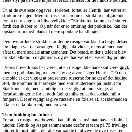
være styr på de store linjer såvel som kræset for de mindste detaljer.
En af de sværeste opgaver i forløbet, fortæller Henrik, har været at
strukturere ugen. Men for russekretærerne er strukturen afgørende
for, at en rusuge kan blive vellykket: ”Strukturen kommer til sin ret,
fordi den skaber ro. Og når der er ro omkring det praktiske, kan der
opstå et rum med plads til mere spontane handlinger.”
Den overordnede struktur for denne rusuge var klar fra begyndelsen:
Om dagen var der arrangeret faglige aktiviteter, mens aftenen var
afsat til mere sociale arrangementer. Det betød, at der sjældent blev
drukket alkohol i dagtimerne, og det har været en væsentlig pointe.
”Vores hovedfokus har været, at en rusuge ikke bare skal være gøgl,
men en god blanding mellem sjov og alvor,” siger Henrik. ”På den
ene side er det vigtigt at præsentere russerne for noget af det faglige
stof, de kommer til at arbejde med som studerende på Institut for
Statskundskab, men samtidig er det vigtigt at understrege, at
forudsætningerne for et godt fagligt miljø er, at det sociale miljø
fungerer. Det er vigtigt at give russerne en følelse af, at sidemanden
ikke er en konkurrent, men en ven.”
Teambuilding for tutorer
For at en rusuge overhovedet kan afholdes, må man have et hold af
tutorer. Henrik og Asger sammensatte derfor et team på 75 frivillige
tutorer fra instituttet, der alle var parate til at give de nye russer en