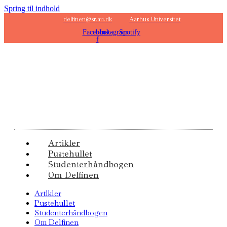
Spring til indhold
delfinen@sr.au.dk
Aarhus Universitet
Facebook-
Instagram
Spotify
f
Artikler
Pustehullet
Studenterhåndbogen
Om Delfinen
Artikler
Pustehullet
Studenterhåndbogen
Om Delfinen