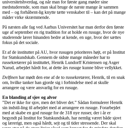
universitetshverdag, og når man for første gang møder sine
medstuderende, som man skal bruge de næste mange år sammen
med – og forhåbent-lig knytte tætte venskaber til – kan det på mange
måder virke skræmmende.
På næsten alle fag ved Aarhus Universitet har man derfor den første
uge af september en rig tradition for at holde en rusuge, hvor de nye
studerende lærer hinanden bedre at kende, en uge, hvor der sættes
fokus på det sociale.
Et af de institutter på AU, hvor rusugen prioriteres højt, er på Institut
for Statskundskab. Gennem de sidste mange måneder har to
russekretærer på instituttet, Henrik Lundorff Kristensen og Asger
Narud, arbejdet hårdt for, at dette års rusuge kunne blive vellykket.
Delfinen
har mødt den ene af de to russekretærer, Henrik, til en snak
om, hvilke tanker han gjorde sig i forbindelse med at skulle
arrangere og være ansvarlig for en rusuge.
En blanding af sjov og alvor
”Det er ikke for sjov, men det bliver det.” Sådan formulerer Henrik
sin indstil-ling til arbejdet med at arrangere en rusuge. Forarbejdet
med at skabe en god rusuge for de 318 nye russer, der i år er
begyndt på Institut for Statskundskab, har nemlig været både sjovt
og lærerigt, men også hårdt, sejt og til tider stressende. Der skal