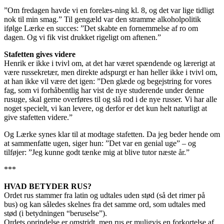
”Om fredagen havde vi en forelæs-ning kl. 8, og det var lige tidligt
nok til min smag.” Til gengæld var den stramme alkoholpolitik
ifølge Lærke en succes: ”Det skabte en fornemmelse af ro om
dagen. Og vi fik vist drukket rigeligt om aftenen.”
Stafetten gives videre
Henrik er ikke i tvivl om, at det har været spændende og lærerigt at
være russekretær, men direkte adspurgt er han heller ikke i tvivl om,
at han ikke vil være det igen: ”Den glæde og begejstring for vores
fag, som vi forhåbentlig har vist de nye studerende under denne
rusuge, skal gerne overføres til og slå rod i de nye russer. Vi har alle
noget specielt, vi kan levere, og derfor er det kun helt naturligt at
give stafetten videre.”
Og Lærke synes klar til at modtage stafetten. Da jeg beder hende om
at sammenfatte ugen, siger hun: ”Det var en genial uge” – og
tilføjer: ”Jeg kunne godt tænke mig at blive tutor næste år.”
***
HVAD BETYDER RUS?
Ordet rus stammer fra latin og udtales uden stød (så det rimer på
bus) og kan således skelnes fra det samme ord, som udtales med
stød (i betydningen “beruselse”).
Ordets oprindelse er omstridt, men rus er muligvis en forkortelse af